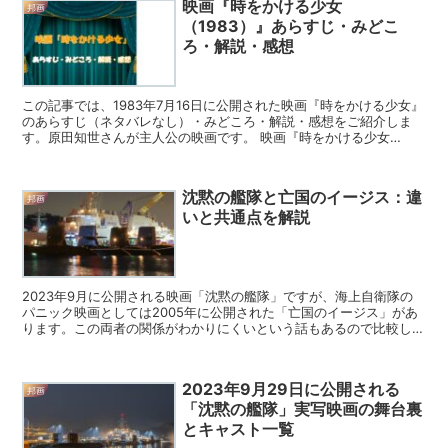
映画『時をかける少女
邦画
（1983）』あらすじ・みどこ
ろ・解説・感想
この記事では、1983年7月16日に公開された映画『時をかける少女』
のあらすじ（ネタバレなし）・みどころ・解説・感想をご紹介しま
す。原田知世さんが主人公の映画です。 映画『時をかける少女
（1983）』の予告編 高校生の主人公が学校の理科の実...
沈黙の艦隊と亡国のイージス：違
邦画
いと共通点を解説
2023年9月に公開される映画「沈黙の艦隊」ですが、海上自衛隊の
パニック映画としては2005年に公開された「亡国のイージス」があ
ります。この両者の関係がわかりにくいという話もあるので比較して
解説いたします。 「沈黙の艦隊」と「亡国のイージス...
2023年9月29日に公開される
邦画
「沈黙の艦隊」実写映画の舞台裏
とキャスト一覧