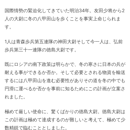
国際情勢の緊迫化してきていた明治34年。友田少将から2
人の大尉に冬の八甲田山を歩くことを事実上命じられま
す。
1人は青森歩兵第五連隊の神田大尉そして今一人は、弘前
歩兵第三十一連隊の徳島大尉です。
既にロシアの南下政策は明らかで、冬の寒さに日本の兵が
耐える事ができるか否か。そして必要とされる物資を輸送
するには八甲田山を進む必要性がありその道を冬の中でも
円滑に運べるか否かを事前に知るためにこの計画が立案さ
れました。
極めて厳しい使命に、驚くばかりの徳島大尉。徳島大尉は
この計画は極めて達成するのが難しいと考えて、極めて少
数精鋭で臨むこととしました。