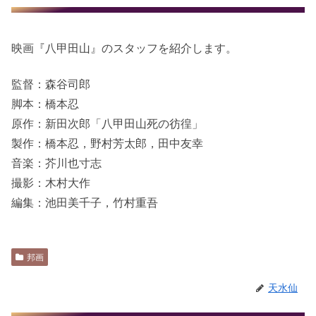
映画『八甲田山』のスタッフを紹介します。
監督：森谷司郎
脚本：橋本忍
原作：新田次郎「八甲田山死の彷徨」
製作：橋本忍，野村芳太郎，田中友幸
音楽：芥川也寸志
撮影：木村大作
編集：池田美千子，竹村重吾
邦画
天水仙