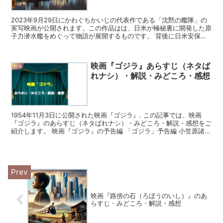
2023年9月29日にかわぐちかいじの代表作である「沈黙の艦隊」の
実写映画が公開されます。この作品はは、日米が極秘裏に開発した原
子力潜水艦をめぐって物語が展開するものです。 背後に日米安保体
制下の国際情勢などが反映されていて、原作の漫画が1...
映画『ゴジラ』あらすじ（ネタば
邦画
れナシ）・解説・みどころ・感想
1954年11月3日に公開された映画『ゴジラ』. この記事では、映画
『ゴジラ』のあらすじ（ネタばれナシ）・みどころ・解説・感想をご
紹介します。 映画『ゴジラ』の予告編 「ゴジラ」予告編 小笠原諸島
近海で船の遭難が相次ぐようになり、日本政府は...
映画『路傍の石（ろぼうのいし）』のあ
らすじ・みどころ・解説・感想