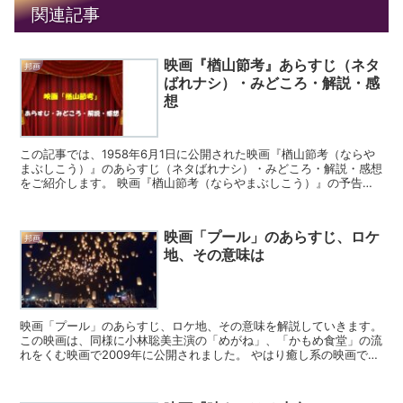
関連記事
映画『楢山節考』あらすじ（ネタ
邦画
ばれナシ）・みどころ・解説・感
想
この記事では、1958年6月1日に公開された映画『楢山節考（ならや
まぶしこう）』のあらすじ（ネタばれナシ）・みどころ・解説・感想
をご紹介します。 映画『楢山節考（ならやまぶしこう）』の予告編
山村に住む６9歳の女性のおりん。極めて貧しい村で...
映画「プール」のあらすじ、ロケ
邦画
地、その意味は
映画「プール」のあらすじ、ロケ地、その意味を解説していきます。
この映画は、同様に小林聡美主演の「めがね」、「かもめ食堂」の流
れをくむ映画で2009年に公開されました。 やはり癒し系の映画で、
事件、暴力、はらはら、ドキドキとは全く無縁の映画で...