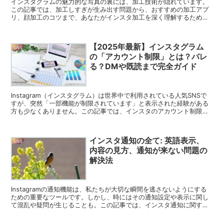
インスタグラムの魅力的な写真の裏には、加工技術が隠れています。
この記事では、加工しすぎが生み出す問題から、おすすめの加工アプ
リ、顔加工のコツまで、あなたがインスタ加工を深く理解するための
情報を提供します。 インスタ加工しすぎの一般人: 現実...
【2025年最新】インスタグラム
SNS
の「アカウント制限」とは？バレ
る？DMや既読まで完全ガイド
Instagram（インスタグラム）は世界中で利用されている人気SNSで
すが、突然「一部機能が制限されています」と表示された経験がある
方も少なくありません。この記事では、インスタのアカウント制限に
ついて、「バレるの？」「DMは使える？」「な...
インスタ通知の全て: 英語表示、
SNS
内容の見方、通知が来ない問題の
解決法
Instagramの通知機能は、私たちが大切な瞬間を逃さないようにする
ための重要なツールです。しかし、時にはその通知設定や表示に関し
て混乱や疑問が生じることも。この記事では、インスタ通知に関する
あらゆる疑問を解消し、より良いInstagra...