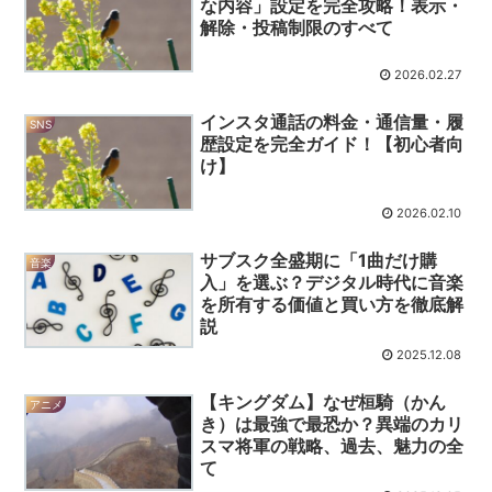
な内容」設定を完全攻略！表示・
解除・投稿制限のすべて
2026.02.27
インスタ通話の料金・通信量・履
SNS
歴設定を完全ガイド！【初心者向
け】
2026.02.10
サブスク全盛期に「1曲だけ購
音楽
入」を選ぶ？デジタル時代に音楽
を所有する価値と買い方を徹底解
説
2025.12.08
【キングダム】なぜ桓騎（かん
アニメ
き）は最強で最恐か？異端のカリ
スマ将軍の戦略、過去、魅力の全
て