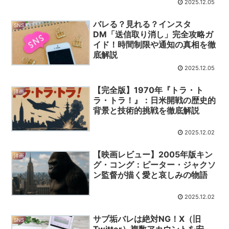
2025.12.05
バレる？見れる？インスタ
SNS
DM「送信取り消し」完全攻略ガ
イド！時間制限や通知の真相を徹
底解説
2025.12.05
【完全版】1970年『トラ・ト
洋画
ラ・トラ！』：日米開戦の歴史的
背景と技術的挑戦を徹底解説
2025.12.02
【映画レビュー】2005年版キン
洋画
グ・コング：ピーター・ジャクソ
ン監督が描く愛と哀しみの物語
2025.12.02
サブ垢バレは絶対NG！X（旧
SNS
Twitter）複数アカウントを安