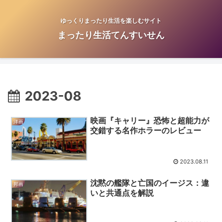
ゆっくりまったり生活を楽しむサイト
まったり生活てんすいせん
2023-08
映画『キャリー』恐怖と超能力が
洋画
交錯する名作ホラーのレビュー
2023.08.11
沈黙の艦隊と亡国のイージス：違
邦画
いと共通点を解説