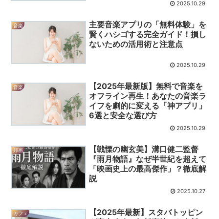
2025.10.29
主要音楽アプリの「無料体験」を
音楽
賢くハシゴする完全ガイド！損し
ないための活用術と注意点
2025.10.29
【2025年最新版】無料で音楽を
音楽
オフライン再生！あなたの音楽ラ
イフを劇的に変える「神アプリ」
6選と安全な選び方
2025.10.29
【戦慄の幽玄美】溝口健二監督
邦画
『雨月物語』なぜ半世紀を超えて
「映画史上の最高傑作」？徹底解
説
2025.10.27
【2025年最新】スタバトッピン
カフェ