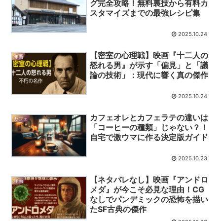
グ完全攻略！無料裏技から有料カ
スタマイズまでの最強レシピ集
2025.10.24
【密室の心理戦】映画『十二人の
洋画
怒れる男』が示す「偏見」と「議
論の技術」：現代に響く真の傑作
2025.10.24
カフェオレとカフェラテの違いは
カフェ
「コーヒーの種類」じゃない？！
自宅で激ウマに作る決定版ガイド
2025.10.23
【ネタバレなし】映画『アンドロ
洋画
メダ』が今こそ必見な理由！CG
なしでパンデミックの恐怖を描い
たSF古典の傑作