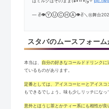
はミルクはそのまま(๑•̀ㅂ•́)و✧
pic.tw
— ✌️👁ⓎⓊⒸⒽⒶ👁✌️＼㊗️舞台2020開
スタバのムースフォーム
本当は、
自分の好きなコールドドリンクに
ているものがあります。
定番としては、アイスコーヒーとアイスコ
もできるでしょう。味も少しリッチになっ
意外とほうじ茶とかティー系にも相性が良