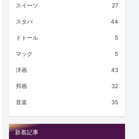
スイーツ
27
スタバ
44
ドトール
5
マック
5
洋画
43
邦画
32
音楽
35
新着記事