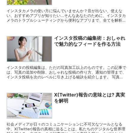
インスタカメラの使い方に悩んでいませんか？音が出ない、使えな
い、おすすめアプリが知りたい...そんなあなたのために、インスタカ
メラのトラブルシューティングから便利なアプリまで、全てを解析
し、共感と解決を目指します。 インスタカメラが使えない...
インスタ投稿の編集術：おしゃれ
SNS
で魅力的なフィードを作る方法
インスタの投稿編集は、ただの写真加工以上のものです。この記事で
は、写真の追加や削除、おしゃれな投稿の作り方、通知の管理まで、
インスタ投稿を次のレベルに引き上げる秘訣を紹介します。 写真を
追加して投稿を豊かに インスタグラムでは、単一の投稿に...
X(Twitter)報告の意味とは? 真実
SNS
を解明
社会メディアが日々のコミュニケーションに不可欠なツールとなる
中、X(Twitter)報告の真相に迫ることは、私たちのデジタルな世界理