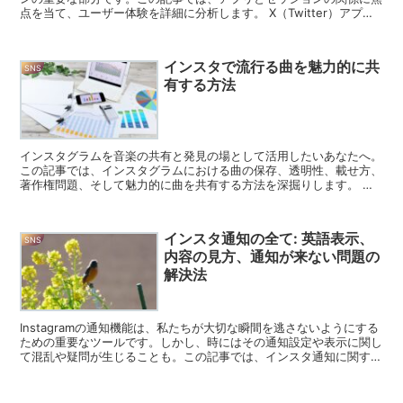
点を当て、ユーザー体験を詳細に分析します。 X（Twitter）アプリ
の基本機能 X（Twitter）アプリ...
インスタで流行る曲を魅力的に共
SNS
有する方法
インスタグラムを音楽の共有と発見の場として活用したいあなたへ。
この記事では、インスタグラムにおける曲の保存、透明性、載せ方、
著作権問題、そして魅力的に曲を共有する方法を深掘りします。 イ
ンスタに曲を保存する方法 インスタグラムでお気に入りの...
インスタ通知の全て: 英語表示、
SNS
内容の見方、通知が来ない問題の
解決法
Instagramの通知機能は、私たちが大切な瞬間を逃さないようにする
ための重要なツールです。しかし、時にはその通知設定や表示に関し
て混乱や疑問が生じることも。この記事では、インスタ通知に関する
あらゆる疑問を解消し、より良いInstagra...