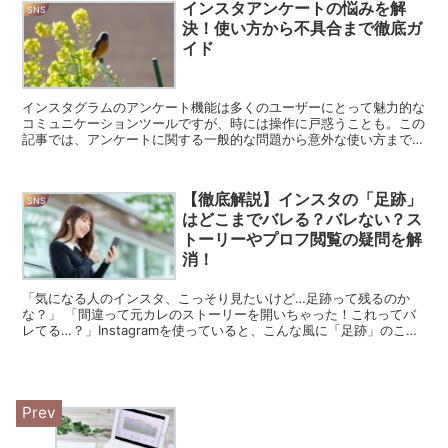
インスタアンケートの悩みを解
SNS
決！使い方から不具合まで徹底ガ
イド
インスタグラムのアンケート機能は多くのユーザーにとって魅力的な
コミュニケーションツールですが、時には操作に戸惑うことも。この
記事では、アンケートに関する一般的な問題から意外な使い方まで、
あなたの疑問を解消します。 インスタアンケートで創造性...
【徹底解説】インスタの「足跡」
SNS
はどこまでバレる？バレない？ス
トーリーやプロフ閲覧の疑問を解
消！
「気になる人のインスタ、こっそり見たいけど…足跡って残るのか
な？」 「間違って元カレのストーリーを開いちゃった！これってバ
レてる…？」Instagramを使っていると、こんな風に「足跡」のこと
が気になって、ヒヤヒヤした経験はありませんか？ ...