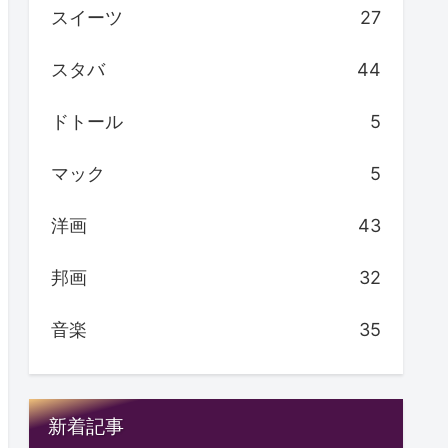
スイーツ
27
スタバ
44
ドトール
5
マック
5
洋画
43
邦画
32
音楽
35
新着記事