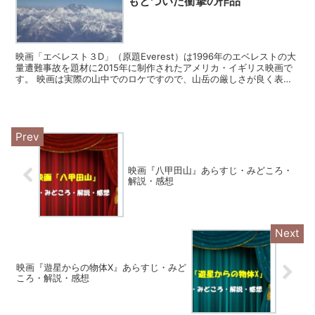
もとづいた衝撃の作品
映画「エベレスト３D」（原題Everest）は1996年のエベレストの大
量遭難事故を題材に2015年に制作されたアメリカ・イギリス映画で
す。 映画は実際の山中でのロケですので、山岳の厳しさが良く表現
された、胸が痛くなるような作品です。この映...
映画『八甲田山』あらすじ・みどころ・
解説・感想
映画『遊星からの物体X』あらすじ・みど
ころ・解説・感想