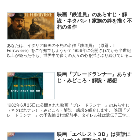
物語の舞台 舞台は1933年、世界恐慌下のニュ...
映画『鉄道員』のあらすじ・解
洋画
説・ネタバレ！家族の絆を描く不
朽の名作
あなたは、イタリア映画の不朽の名作『鉄道員』（原題：Il
Ferroviere）をご存知でしょうか？ 1956年に公開されてから半世紀
以上が経った今も、世界中で多くの人々の心を揺さぶり続けているこ
の映画は、頑固で不器用な父と、彼を支え、愛す...
映画『ブレードランナー』あらす
洋画
じ・みどころ・解説・感想
1982年6月25日に公開された映画『ブレードランナー』のあらすじ
（ネタばれナシ）・みどころ・解説・感想を紹介します。 映画『ブ
レードランナー』の予告編 21世紀前半、タイレル社は遺伝子工学技
術の進歩の恩恵を受け、ロボットに代わる人造人間、...
映画「エベレスト３D」は実話に
洋画