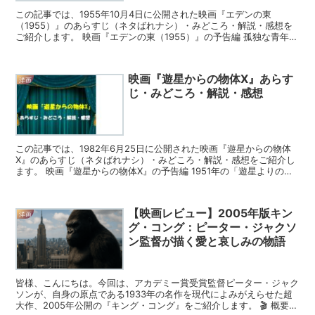
この記事では、1955年10月4日に公開された映画『エデンの東
（1955）』のあらすじ（ネタばれナシ）・みどころ・解説・感想を
ご紹介します。 映画『エデンの東（1955）』の予告編 孤独な青年を
中心に描かれた人間ドラマで、父と母が離婚してい...
映画『遊星からの物体X』あらす
洋画
じ・みどころ・解説・感想
この記事では、1982年6月25日に公開された映画『遊星からの物体
X』のあらすじ（ネタばれナシ）・みどころ・解説・感想をご紹介し
ます。 映画『遊星からの物体X』の予告編 1951年の「遊星よりの物
体X」の映画に続く短編SF小説の「影が行く」...
【映画レビュー】2005年版キン
洋画
グ・コング：ピーター・ジャクソ
ン監督が描く愛と哀しみの物語
皆様、こんにちは。今回は、アカデミー賞受賞監督ピーター・ジャク
ソンが、自身の原点である1933年の名作を現代によみがえらせた超
大作、2005年公開の『キング・コング』をご紹介します。 🎬 概要と