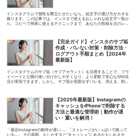
インスタグラムで個性を際立たせたいなら、絵文字の選び方がカギを
握ります。この記事では、インスタで使えるおしゃれな絵文字一覧か
ら、コピペで簡単に使えるテクニックまで、あなたの投稿を次のレベ
ルに引き上げる方法を紹介します。 インスタ絵文字の基本...
【完全ガイド】インスタのサブ垢
SNS
作成・バレない対策・削除方法・
ログアウト手順まとめ【2024年
最新版】
インスタグラムのサブ垢（サブアカウント）を活用することで、プラ
イベートと公開の使い分けがしやすくなり、より柔軟で安心なSNS生
活が実現できます。しかし、サブ垢が意図せずバレる、消える、削除
に迷うといったトラブルも起こりがちです。 この記事で...
【2025年最新版】Instagramの
SNS
キャッシュをiPhoneで削除する
方法と最適な管理術｜動作が遅
い・重いを解消！
「最近Instagramの動作が遅い…」「ストレージがいっぱいで困って
いる…」 その原因、もしかすると“キャッシュ”にあるかもしれませ