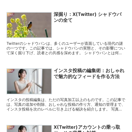
Twitterが導入したこの新しい...
深掘り：X(Twitter) シャドウバ
SNS
ンの全て
Twitterのシャドウバンは、多くのユーザーが直面している現代の謎
の一つです。この記事では、シャドウバンの実態と、その影響につい
て深く掘り下げ、読者との共感を深めます。 シャドウバンとは何
か？ シャドウバンの基本的な定義と、それがTwit...
インスタ投稿の編集術：おしゃれ
SNS
で魅力的なフィードを作る方法
インスタの投稿編集は、ただの写真加工以上のものです。この記事で
は、写真の追加や削除、おしゃれな投稿の作り方、通知の管理まで、
インスタ投稿を次のレベルに引き上げる秘訣を紹介します。 写真を
追加して投稿を豊かに インスタグラムでは、単一の投稿に...
X(Twitter)アカウントの乗っ取
SNS