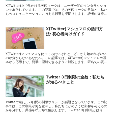
X(Twitter)上で見かける矢印マークは、ユーザー間のインタラクショ
ンを象徴しています。この記事では、その矢印マークの意味と、私た
ちのコミュニケーションに与える影響を深掘りします。読者の皆様と
共に、このシンボルが持つ深い意味に迫ります。...
X(Twitter)マシュマロの活用方
SNS
法: 初心者向けガイド
X(Twitter)マシュマロを使ってみたいけれど、どこから始めればいい
のか分からないあなたへ。この記事では、X(Twitter)マシュマロの基
本から応用まで、簡単に理解できるように解説します。匿名での質問
受付が可能になることで、コミュニケ...
Twitter 3日制限の全貌：私たち
SNS
が知るべきこと
Twitterの新しい3日間の制限ポリシーが話題となっています。この記
事では、この制限が何を意味し、私たちにどのような影響を与えるの
かを分析し、共感を呼ぶ形で解説します。 Twitter 3日制限とは何か