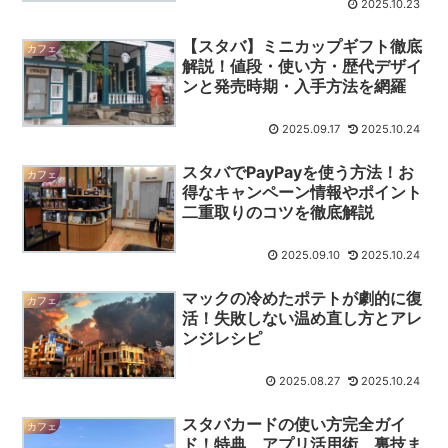
2025.10.23
【スタバ】ミニカップギフト徹底
カフェ
解説！値段・使い方・歴代デザイ
ンと発売時期・入手方法を網羅
2025.09.17
2025.10.24
スタバでPayPayを使う方法！お
カフェ
得なキャンペーン情報やポイント
二重取りのコツを徹底解説
2025.09.10
2025.10.24
マックの冷めたポテトが劇的に復
カフェ
活！失敗しない温め直し方とアレ
ンジレシピ
2025.08.27
2025.10.24
スタバカードの使い方完全ガイ
カフェ
ド！特典、アプリ活用術、裏技ま