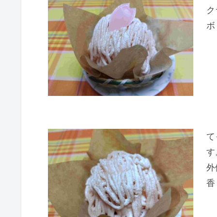
ク
ボ
て
す
外
香