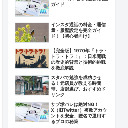
ガイド
インスタ通話の料金・通信
量・履歴設定を完全ガイ
ド！【初心者向け】
【完全版】1970年『トラ・
トラ・トラ！』：日米開戦
の歴史的背景と技術的挑戦
を徹底解説
スタバで勉強を成功させ
る！元店員が教える時間
帯、店舗選び、おすすめド
リンク
サブ垢バレは絶対NG！
X（旧Twitter）複数アカウ
ントを安全、匿名で運用す
るプロの秘策