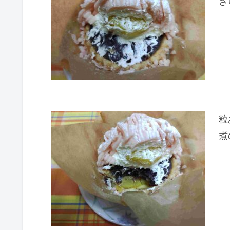
さ
粒
煮