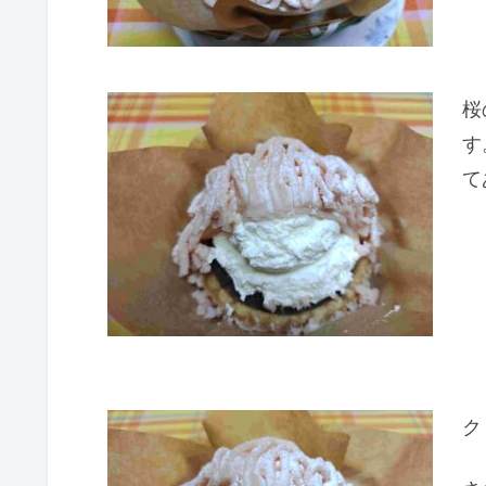
桜
す
て
ク