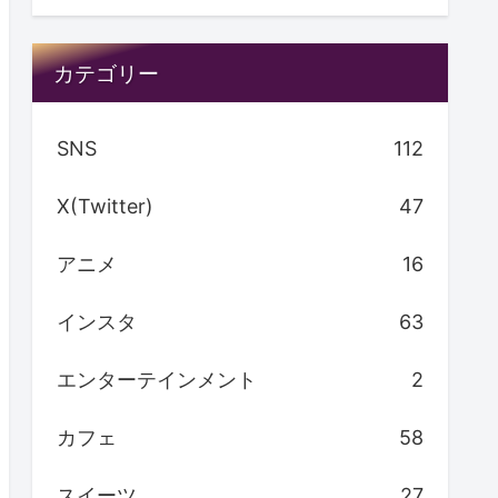
カテゴリー
SNS
112
X(Twitter)
47
アニメ
16
インスタ
63
エンターテインメント
2
カフェ
58
スイーツ
27