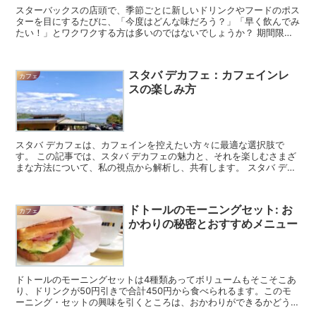
スターバックスの店頭で、季節ごとに新しいドリンクやフードのポス
ターを目にするたびに、「今度はどんな味だろう？」「早く飲んでみ
たい！」とワクワクする方は多いのではないでしょうか？ 期間限定
メニューは、まさにスタバ体験の醍醐味の一つですよね。 ...
スタバ デカフェ：カフェインレ
カフェ
スの楽しみ方
スタバ デカフェは、カフェインを控えたい方々に最適な選択肢で
す。 この記事では、スタバ デカフェの魅力と、それを楽しむさまざ
まな方法について、私の視点から解析し、共有します。 スタバ デカ
フェとは スタバ デカフェは、カフェインを含まないコ...
ドトールのモーニングセット: お
カフェ
かわりの秘密とおすすめメニュー
ドトールのモーニングセットは4種類あってボリュームもそこそこあ
り、ドリンクが50円引きで合計450円から食べられるます。このモ
ーニング・セットの興味を引くところは、おかわりができるかどうか
です。この記事はこのテーマを中心に説明します。 ドト...