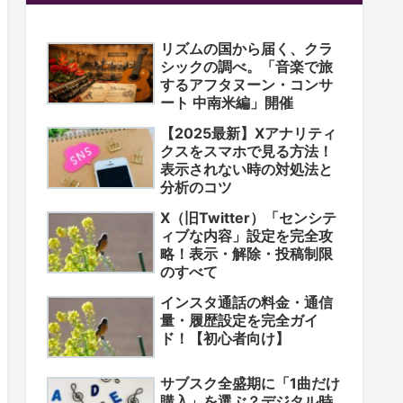
リズムの国から届く、クラ
シックの調べ。「音楽で旅
するアフタヌーン・コンサ
ート 中南米編」開催
【2025最新】Xアナリティ
クスをスマホで見る方法！
表示されない時の対処法と
分析のコツ
X（旧Twitter）「センシテ
ィブな内容」設定を完全攻
略！表示・解除・投稿制限
のすべて
インスタ通話の料金・通信
量・履歴設定を完全ガイ
ド！【初心者向け】
サブスク全盛期に「1曲だけ
購入」を選ぶ？デジタル時