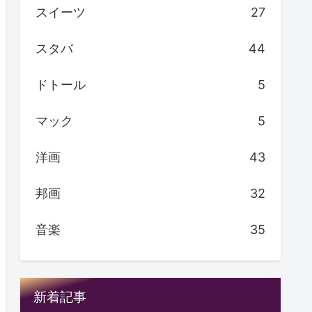
スイーツ
27
スタバ
44
ドトール
5
マック
5
洋画
43
邦画
32
音楽
35
新着記事