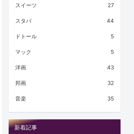
スイーツ
27
スタバ
44
ドトール
5
マック
5
洋画
43
邦画
32
音楽
35
新着記事