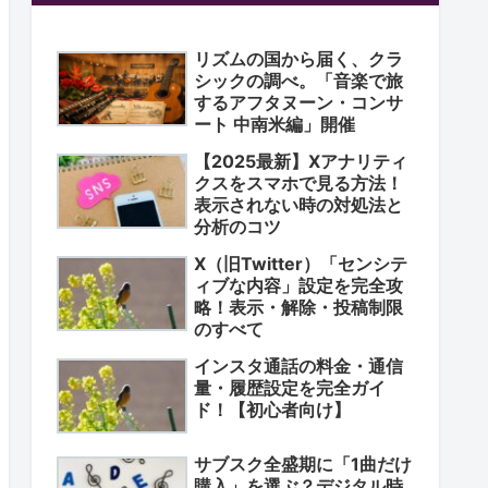
リズムの国から届く、クラ
シックの調べ。「音楽で旅
するアフタヌーン・コンサ
ート 中南米編」開催
【2025最新】Xアナリティ
クスをスマホで見る方法！
表示されない時の対処法と
分析のコツ
X（旧Twitter）「センシテ
ィブな内容」設定を完全攻
略！表示・解除・投稿制限
のすべて
インスタ通話の料金・通信
量・履歴設定を完全ガイ
ド！【初心者向け】
サブスク全盛期に「1曲だけ
購入」を選ぶ？デジタル時