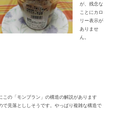
が、残念な
ことにカロ
リー表示が
ありませ
ん。
にこの「モンブラン」の構造の解説があります
ので見落とししそうです。やっぱり複雑な構造で