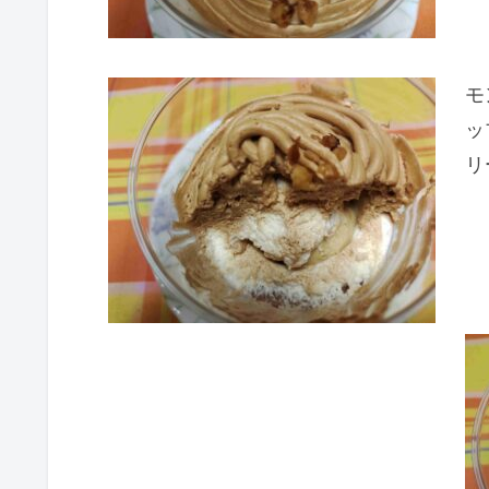
モ
ッ
リ