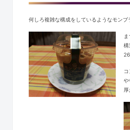
何しろ複雑な構成をしているようなモンブ
ま
構
2
コ
や
厚