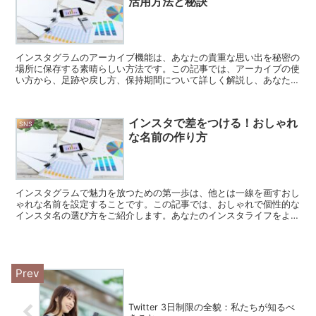
活用方法と秘訣
インスタグラムのアーカイブ機能は、あなたの貴重な思い出を秘密の
場所に保存する素晴らしい方法です。この記事では、アーカイブの使
い方から、足跡や戻し方、保持期間について詳しく解説し、あなたの
インスタライフをもっと豊かにする秘訣を共有します。 イ...
インスタで差をつける！おしゃれ
SNS
な名前の作り方
インスタグラムで魅力を放つための第一歩は、他とは一線を画すおし
ゃれな名前を設定することです。この記事では、おしゃれで個性的な
インスタ名の選び方をご紹介します。あなたのインスタライフをより
輝かせるための秘訣をお伝えします。 インスタ名に込める...
Twitter 3日制限の全貌：私たちが知るべ