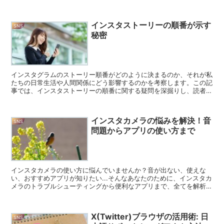
まれ、どのような背景があ...
インスタストーリーの順番が示す
SNS
秘密
インスタグラムのストーリー順番がどのように決まるのか、それが私
たちの日常生活や人間関係にどう影響するのかを考察します。この記
事では、インスタストーリーの順番に関する疑問を深掘りし、読者の
皆様と共感できるような内容を目指しています。インスタを...
インスタカメラの悩みを解決！音
SNS
問題からアプリの使い方まで
インスタカメラの使い方に悩んでいませんか？音が出ない、使えな
い、おすすめアプリが知りたい...そんなあなたのために、インスタカ
メラのトラブルシューティングから便利なアプリまで、全てを解析
し、共感と解決を目指します。 インスタカメラが使えない...
X(Twitter)ブラウザの活用術: 日
SNS