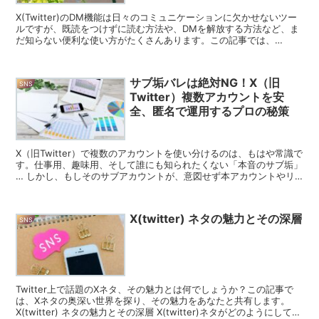
X(Twitter)のDM機能は日々のコミュニケーションに欠かせないツー
ルですが、既読をつけずに読む方法や、DMを解放する方法など、ま
だ知らない便利な使い方がたくさんあります。この記事では、
X(Twitter) DMの小技からトラブルシュー...
サブ垢バレは絶対NG！X（旧
SNS
Twitter）複数アカウントを安
全、匿名で運用するプロの秘策
X（旧Twitter）で複数のアカウントを使い分けるのは、もはや常識で
す。仕事用、趣味用、そして誰にも知られたくない「本音のサブ垢」
… しかし、もしそのサブアカウントが、意図せず本アカウントやリ
アルな知人に「バレて」しまったら？ 単なる恥ず...
X(twitter) ネタの魅力とその深層
SNS
Twitter上で話題のXネタ、その魅力とは何でしょうか？この記事で
は、Xネタの奥深い世界を探り、その魅力をあなたと共有します。
X(twitter) ネタの魅力とその深層 X(twitter)ネタがどのようにして生