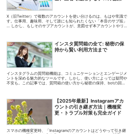
X（旧Twitter）で複数のアカウントを使い分けるのは、もはや常識で
す。仕事用、趣味用、そして誰にも知られたくない「本音のサブ垢」
… しかし、もしそのサブアカウントが、意図せず本アカウントやリ
アルな知人に「バレて」しまったら？ 単なる恥ず...
インスタ質問箱の全て: 秘密の保
SNS
持から賢い利用方法まで
インスタグラムの質問箱機能は、コミュニケーションとエンゲージメ
ントを深める魅力的なツールです。しかし、使い方によっては疑問や
不安も。この記事では、質問箱の使い方から秘密の保持、botの回避
方法まで、あなたの疑問を解決します。 インスタ質問箱...
【2025年最新】Instagramアカ
SNS
ウントの引き継ぎ方法｜機種変
更・トラブル対策も完全ガイド
スマホの機種変更時、「Instagramのアカウントはどうやって引き継