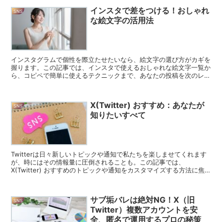
インスタで差をつける！おしゃれ
SNS
な絵文字の活用法
インスタグラムで個性を際立たせたいなら、絵文字の選び方がカギを
握ります。この記事では、インスタで使えるおしゃれな絵文字一覧か
ら、コピペで簡単に使えるテクニックまで、あなたの投稿を次のレベ
ルに引き上げる方法を紹介します。 インスタ絵文字の基本...
X(Twitter) おすすめ：あなたが
SNS
知りたいすべて
Twitterは日々新しいトピックや通知で私たちを楽しませてくれます
が、時にはその情報量に圧倒されることも。この記事では、
X(Twitter) おすすめのトピックや通知をカスタマイズする方法に焦
点を当てます。 X(Twitter) おすすめ...
サブ垢バレは絶対NG！X（旧
SNS
Twitter）複数アカウントを安
全、匿名で運用するプロの秘策