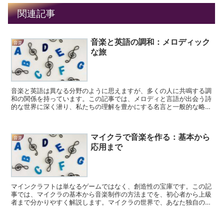
関連記事
音楽と英語の調和：メロディック
音楽
な旅
音楽と英語は異なる分野のように思えますが、多くの人に共鳴する調
和の関係を持っています。この記事では、メロディと言語が出会う詩
的な世界に深く潜り、私たちの理解を豊かにする名言と一般的な略語
を明らかにします。 英語による音楽の普遍的言語 音楽は...
マイクラで音楽を作る：基本から
音楽
応用まで
マインクラフトは単なるゲームではなく、創造性の宝庫です。この記
事では、マイクラの基本から音楽制作の方法までを、初心者から上級
者まで分かりやすく解説します。マイクラの世界で、あなた独自の音
楽を作り出しましょう。 マイクラの基本 マイクラの世界...