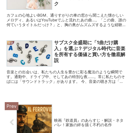
ク
カフェの心地よいBGM、通りすがりの車の窓から聞こえた懐かしい
メロディ、あるいはYouTubeでふと流れたあの曲…。「この曲、誰の
何ていうタイトルだっけ？」と、胸の奥がムズムズするような経験
は、音楽好きなら一度は体験したことがあるはずです。...
サブスク全盛期に「1曲だけ購
音楽
入」を選ぶ？デジタル時代に音楽
を所有する価値と買い方を徹底解
説
音楽との出会いは、私たちの人生を豊かに彩る魔法のような瞬間で
す。通勤中、ドライブ中、そしてあの特別な夜……。常に私たちのそ
ばには「サウンドトラック」があります。 今、音楽の聴き方は「サ
ブスクリプション（定額聴き放題）」が主流ですよね。Spo...
映画『鉄道員』のあらすじ・解説・ネタ
バレ！家族の絆を描く不朽の名作