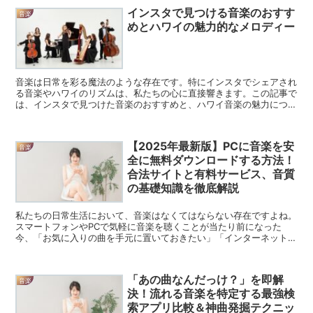
インスタで見つける音楽のおすす
音楽
めとハワイの魅力的なメロディー
音楽は日常を彩る魔法のような存在です。特にインスタでシェアされ
る音楽やハワイのリズムは、私たちの心に直接響きます。この記事で
は、インスタで見つけた音楽のおすすめと、ハワイ音楽の魅力につい
てお届けします。 インスタで話題の音楽おすすめ インス...
【2025年最新版】PCに音楽を安
音楽
全に無料ダウンロードする方法！
合法サイトと有料サービス、音質
の基礎知識を徹底解説
私たちの日常生活において、音楽はなくてはならない存在ですよね。
スマートフォンやPCで気軽に音楽を聴くことが当たり前になった
今、「お気に入りの曲を手元に置いておきたい」「インターネット接
続がない場所でも聴きたい」「CD以上の高音質で楽しみたい...
「あの曲なんだっけ？」を即解
音楽
決！流れる音楽を特定する最強検
索アプリ比較＆神曲発掘テクニッ