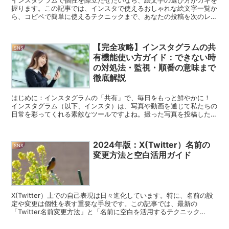
握ります。この記事では、インスタで使えるおしゃれな絵文字一覧か
ら、コピペで簡単に使えるテクニックまで、あなたの投稿を次のレベ
ルに引き上げる方法を紹介します。 インスタ絵文字の基本...
【完全攻略】インスタグラムの共
SNS
有機能使い方ガイド：できない時
の対処法・監視・順番の意味まで
徹底解説
はじめに：インスタグラムの「共有」で、毎日をもっと鮮やかに！
インスタグラム（以下、インスタ）は、写真や動画を通じて私たちの
日常を彩ってくれる素敵なツールですよね。撮った写真を投稿した
り、友達の面白いストーリーズをシェアしたりと、「共有」機...
2024年版：X(Twitter）名前の
SNS
変更方法と空白活用ガイド
X(Twitter）上での自己表現は日々進化しています。特に、名前の設
定や変更は個性を表す重要な手段です。この記事では、最新の
「Twitter名前変更方法」と「名前に空白を活用するテクニック
（2024年版）」について、私の視点から解析し、皆...