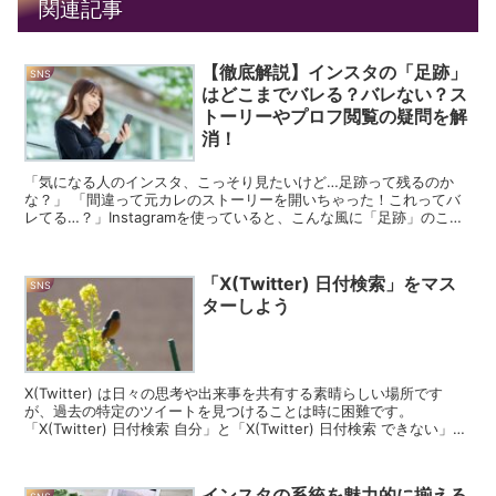
関連記事
【徹底解説】インスタの「足跡」
SNS
はどこまでバレる？バレない？ス
トーリーやプロフ閲覧の疑問を解
消！
「気になる人のインスタ、こっそり見たいけど…足跡って残るのか
な？」 「間違って元カレのストーリーを開いちゃった！これってバ
レてる…？」Instagramを使っていると、こんな風に「足跡」のこと
が気になって、ヒヤヒヤした経験はありませんか？ ...
「X(Twitter) 日付検索」をマス
SNS
ターしよう
X(Twitter) は日々の思考や出来事を共有する素晴らしい場所です
が、過去の特定のツイートを見つけることは時に困難です。
「X(Twitter) 日付検索 自分」と「X(Twitter) 日付検索 できない」を
キーワードに、この記事ではT...
インスタの系統を魅力的に揃える