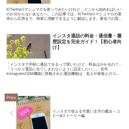
X(Twitter)マシュマロを使ってみたいけれど、どこから始めればいい
のか分からないあなたへ。この記事では、X(Twitter)マシュマロの基
本から応用まで、簡単に理解できるように解説します。匿名での質問
受付が可能になることで、コミュニケ...
インスタ通話の料金・通信量・履
SNS
歴設定を完全ガイド！【初心者向
け】
「インスタで手軽に通話できるって聞いたけど、料金はかかるの？」
「うっかり電話に出てしまわないように設定したい…」 近年、
InstagramのDM機能に搭載された通話機能は、友人や家族とのコミ
ュニケーションに欠かせないツールです。しかし、手軽...
インスタで使える可愛い文字の魔法 – コ
ピペ&ストーリー編