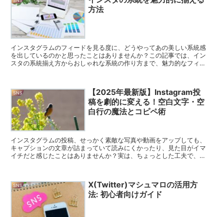
SNS
方法
インスタグラムのフィードを見る度に、どうやってあの美しい系統感
を出しているのかと思ったことはありませんか？この記事では、イン
スタの系統揃え方からおしゃれな系統の作り方まで、魅力的なフィー
ド作りの秘訣をお伝えします。 インスタ系統揃え方の基本...
【2025年最新版】Instagram投
SNS
稿を劇的に変える！空白文字・空
白行の魔法とコピペ術
インスタグラムの投稿、せっかく素敵な写真や動画をアップしても、
キャプションの文章が詰まっていて読みにくかったり、見た目がイマ
イチだと感じたことはありませんか？実は、ちょっとした工夫で、あ
なたの投稿がプロのように洗練された見た目に変わる魔法の...
X(Twitter)マシュマロの活用方
SNS
法: 初心者向けガイド